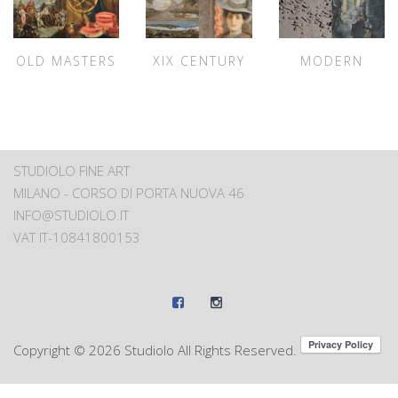
OLD MASTERS
XIX CENTURY
MODERN
STUDIOLO FINE ART
MILANO - CORSO DI PORTA NUOVA 46
INFO@STUDIOLO.IT
VAT IT-10841800153
Copyright ©
2026 Studiolo All Rights Reserved.