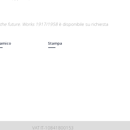
 the future. Works 1917/1958
è disponibile su richiesta
 amico
Stampa
VAT IT-10841800153