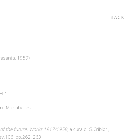
BACK
)
trasanta, 1959)
AHT"
dro Michahelles
 of the future. Works 1917/1958
, a cura di G.Cribiori,
tav.106, pp.262, 263