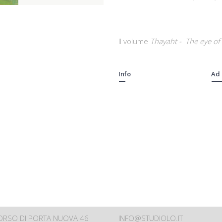
Il volume
Thayaht - The eye of
Info
Ad
CORSO DI PORTA NUOVA 46
INFO@STUDIOLO.IT