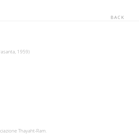
BACK
)
trasanta, 1959)
s
ociazione Thayaht-Ram.