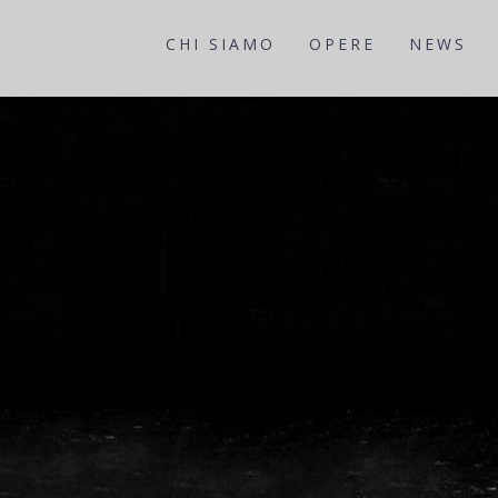
CHI SIAMO
OPERE
NEWS