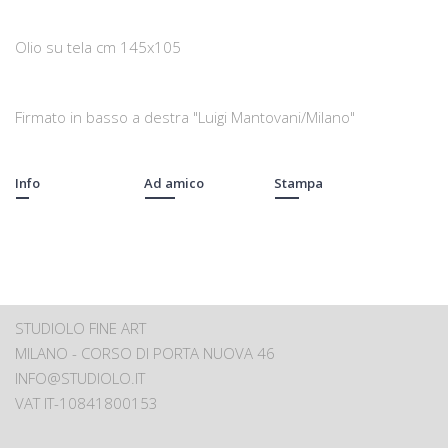
Olio su tela cm 145x105
Firmato in basso a destra "Luigi Mantovani/Milano"
Info
Ad amico
Stampa
STUDIOLO FINE ART
MILANO - CORSO DI PORTA NUOVA 46
INFO@STUDIOLO.IT
VAT IT-10841800153