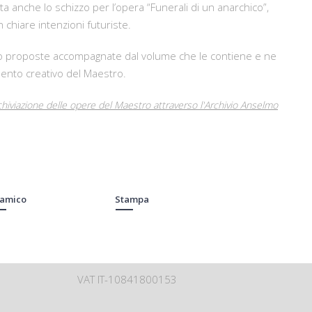
lta anche lo schizzo per l’opera “Funerali di un anarchico”,
chiare intenzioni futuriste.
no proposte accompagnate dal volume che le contiene e ne
nto creativo del Maestro.
rchiviazione delle opere del Maestro attraverso l'Archivio Anselmo
 amico
Stampa
VAT IT-10841800153