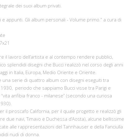
ntegrale dei suoi album privati.
i e appunti. Gli album personali - Volume primo.” a cura di
ate
27x21
re il lavoro dell’artista e al contempo rendere pubblici,
blico splendidi disegni che Bucci realizzò nel corso degli anni
aggi in Italia, Europa, Medio Oriente e Oriente.
una serie di quattro album con disegni eseguiti tra
l 1930, periodo che sappiamo Bucci visse tra Parigi e
 “vita anfibia franco - milanese” (secondo una curiosa
1930).
er il piroscafo California, per il quale progetto e realizzò gli
ltre due navi, Timavo e Duchessa d’Aosta), alcune bellissime
icate alle rappresentazioni del Tannhauser e della Fanciulla
didi nudi di donna.