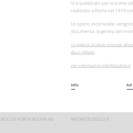
Vi è pubblicato per la prima vo
realizzato a Roma nel 1919 con 
Le opere, incorniciate, vengo
documenta la genesi del mome
La galleria Studiolo procede all'a
Bucci Milano
per informazioni info@studiolo.it
Info
Ad
CORSO DI PORTA NUOVA 46
INFO@STUDIOLO.IT