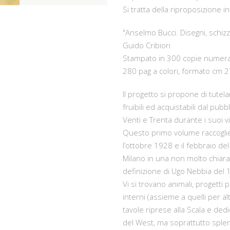
Si tratta della riproposizione i
"Anselmo Bucci. Disegni, schizz
Guido Cribiori
Stampato in 300 copie numer
280 pag a colori, formato cm 
Il progetto si propone di tutela
fruibili ed acquistabili dal pub
Venti e Trenta durante i suoi vi
Questo primo volume raccoglie 
l’ottobre 1928 e il febbraio de
Milano in una non molto chiara
definizione di Ugo Nebbia del 
Vi si trovano animali, progetti p
interni (assieme a quelli per a
tavole riprese alla Scala e ded
del West, ma soprattutto splen