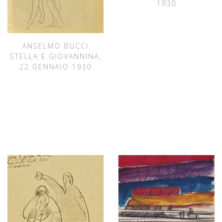
1930
ANSELMO BUCCI
STELLA E GIOVANNINA,
22 GENNAIO 1930