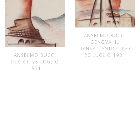
ANSELMO BUCCI
GENOVA, IL
TRANSATLANTICO REX,
ANSELMO BUCCI
26 LUGLIO 1931
REX XII, 25 LUGLIO
1931