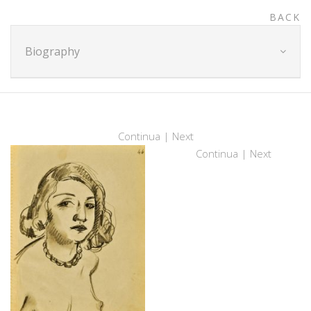
BACK
Biography
Continua | Next
Continua | Next