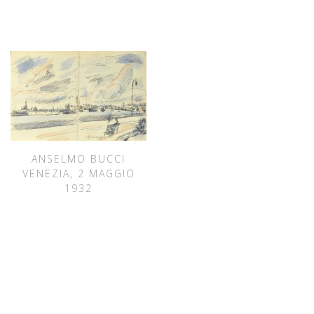
ANSELMO BUCCI
VENEZIA, 2 MAGGIO
1932